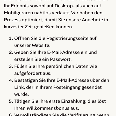
Ihr Erlebnis sowohl auf Desktop- als auch auf
Mobilgeräten nahtlos verläuft. Wir haben den
Prozess optimiert, damit Sie unsere Angebote in
kürzester Zeit genießen können.
Öffnen Sie die Registrierungsseite auf
unserer Website.
Geben Sie Ihre E-Mail-Adresse ein und
erstellen Sie ein Passwort.
Füllen Sie Ihre persönlichen Daten wie
aufgefordert aus.
Bestätigen Sie Ihre E-Mail-Adresse über den
Link, der in Ihrem Posteingang gesendet
wurde.
Tätigen Sie Ihre erste Einzahlung; dies löst
Ihren Willkommensbonus aus.
Vervollständigen Sie die Verifizierung, wenn