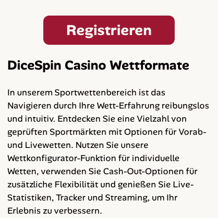
Registrieren
DiceSpin Casino Wettformate
In unserem Sportwettenbereich ist das
Navigieren durch Ihre Wett-Erfahrung reibungslos
und intuitiv. Entdecken Sie eine Vielzahl von
geprüften Sportmärkten mit Optionen für Vorab-
und Livewetten. Nutzen Sie unsere
Wettkonfigurator-Funktion für individuelle
Wetten, verwenden Sie Cash-Out-Optionen für
zusätzliche Flexibilität und genießen Sie Live-
Statistiken, Tracker und Streaming, um Ihr
Erlebnis zu verbessern.