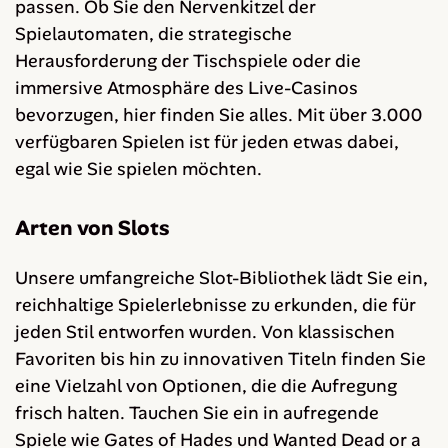
passen. Ob Sie den Nervenkitzel der
Spielautomaten, die strategische
Herausforderung der Tischspiele oder die
immersive Atmosphäre des Live-Casinos
bevorzugen, hier finden Sie alles. Mit über 3.000
verfügbaren Spielen ist für jeden etwas dabei,
egal wie Sie spielen möchten.
Arten von Slots
Unsere umfangreiche Slot-Bibliothek lädt Sie ein,
reichhaltige Spielerlebnisse zu erkunden, die für
jeden Stil entworfen wurden. Von klassischen
Favoriten bis hin zu innovativen Titeln finden Sie
eine Vielzahl von Optionen, die die Aufregung
frisch halten. Tauchen Sie ein in aufregende
Spiele wie Gates of Hades und Wanted Dead or a