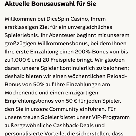
Aktuelle Bonusauswahl für Sie
Willkommen bei DiceSpin Casino, Ihrem
erstklassigen Ziel für ein unvergleichliches
Spielerlebnis. Ihr Abenteuer beginnt mit unserem
großzügigen Willkommensbonus, bei dem Ihnen
Ihre erste Einzahlung einen 200%-Bonus von bis
zu 1.000 € und 20 Freispiele bringt. Wir glauben
daran, unsere Spieler kontinuierlich zu belohnen;
deshalb bieten wir einen wöchentlichen Reload-
Bonus von 50% auf Ihre Einzahlungen am
Wochenende und einen einzigartigen
Empfehlungsbonus von 50 € für jeden Spieler,
den Sie in unsere Community einführen. Für
unsere treuen Spieler bietet unser VIP-Programm
außergewöhnliche Cashback-Deals und
personalisierte Vorteile, die sicherstellen, dass