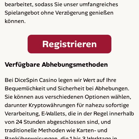
bearbeitet, sodass Sie unser umfangreiches
Spielangebot ohne Verzögerung genießen
können.
Registrieren
Verfügbare Abhebungsmethoden
Bei DiceSpin Casino legen wir Wert auf Ihre
Bequemlichkeit und Sicherheit bei Abhebungen.
Sie können aus verschiedenen Optionen wählen,
darunter Kryptowährungen für nahezu sofortige
Verarbeitung, E-Wallets, die in der Regel innerhalb
von 24 Stunden abgeschlossen sind, und
traditionelle Methoden wie Karten- und
Banküberweisungen, die 1 bis 3 Werktage in