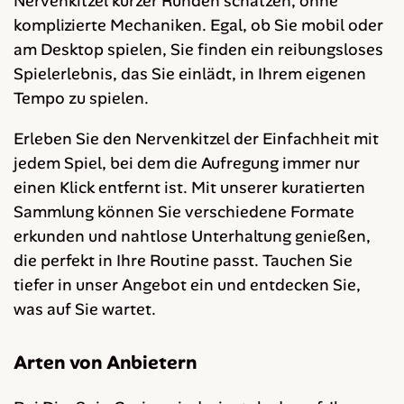
Nervenkitzel kurzer Runden schätzen, ohne
komplizierte Mechaniken. Egal, ob Sie mobil oder
am Desktop spielen, Sie finden ein reibungsloses
Spielerlebnis, das Sie einlädt, in Ihrem eigenen
Tempo zu spielen.
Erleben Sie den Nervenkitzel der Einfachheit mit
jedem Spiel, bei dem die Aufregung immer nur
einen Klick entfernt ist. Mit unserer kuratierten
Sammlung können Sie verschiedene Formate
erkunden und nahtlose Unterhaltung genießen,
die perfekt in Ihre Routine passt. Tauchen Sie
tiefer in unser Angebot ein und entdecken Sie,
was auf Sie wartet.
Arten von Anbietern