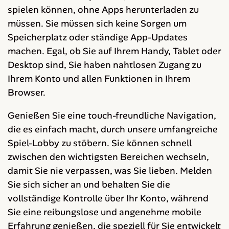
spielen können, ohne Apps herunterladen zu
müssen. Sie müssen sich keine Sorgen um
Speicherplatz oder ständige App-Updates
machen. Egal, ob Sie auf Ihrem Handy, Tablet oder
Desktop sind, Sie haben nahtlosen Zugang zu
Ihrem Konto und allen Funktionen in Ihrem
Browser.
Genießen Sie eine touch-freundliche Navigation,
die es einfach macht, durch unsere umfangreiche
Spiel-Lobby zu stöbern. Sie können schnell
zwischen den wichtigsten Bereichen wechseln,
damit Sie nie verpassen, was Sie lieben. Melden
Sie sich sicher an und behalten Sie die
vollständige Kontrolle über Ihr Konto, während
Sie eine reibungslose und angenehme mobile
Erfahrung genießen, die speziell für Sie entwickelt