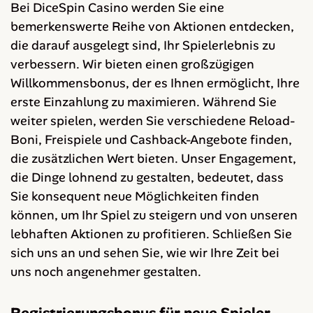
Bei DiceSpin Casino werden Sie eine
bemerkenswerte Reihe von Aktionen entdecken,
die darauf ausgelegt sind, Ihr Spielerlebnis zu
verbessern. Wir bieten einen großzügigen
Willkommensbonus, der es Ihnen ermöglicht, Ihre
erste Einzahlung zu maximieren. Während Sie
weiter spielen, werden Sie verschiedene Reload-
Boni, Freispiele und Cashback-Angebote finden,
die zusätzlichen Wert bieten. Unser Engagement,
die Dinge lohnend zu gestalten, bedeutet, dass
Sie konsequent neue Möglichkeiten finden
können, um Ihr Spiel zu steigern und von unseren
lebhaften Aktionen zu profitieren. Schließen Sie
sich uns an und sehen Sie, wie wir Ihre Zeit bei
uns noch angenehmer gestalten.